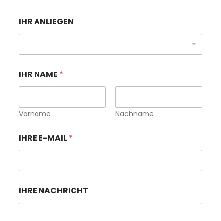
IHR ANLIEGEN
E
IHR NAME
*
-
M
A
I
L
Vorname
Nachname
*
*
IHRE E-MAIL
*
IHRE NACHRICHT